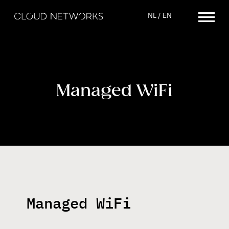
NL
EN
Managed WiFi
diensten
connectiviteit
cloudoplossingen
cybersecurity
managed wifi
Managed WiFi
technology