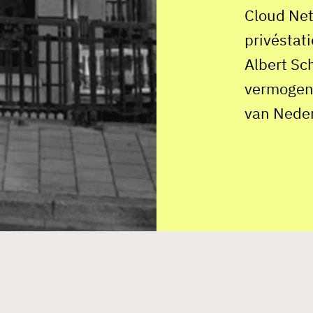
Cloud Net
privéstat
Albert Sc
vermogend
van Neder