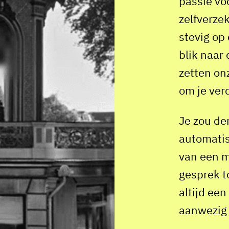
passie voo
zelfverze
stevig op
blik naar
zetten on
om je ver
Je zou de
automatis
van een m
gesprek to
altijd ee
aanwezig 