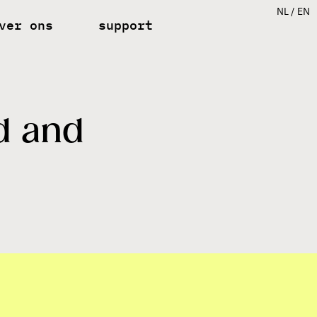
NL
EN
ver ons
support
ieuws
ontact
acatures
d and