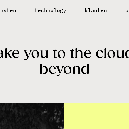
ensten
technology
klanten
o
nnectiviteit
n
oudoplossingen
c
bersecurity
v
ake you to the clou
naged wifi
beyond